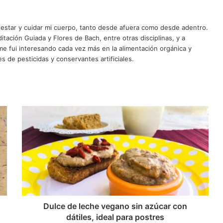
enestar y cuidar mi cuerpo, tanto desde afuera como desde adentro.
tación Guiada y Flores de Bach, entre otras disciplinas, y a
e fui interesando cada vez más en la alimentación orgánica y
es de pesticidas y conservantes artificiales.
Dulce
de
leche
vegano
sin
azúcar
con
dátiles,
ideal
para
Dulce de leche vegano sin azúcar con
postres
dátiles, ideal para postres