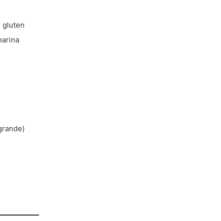
n gluten
harina
grande)