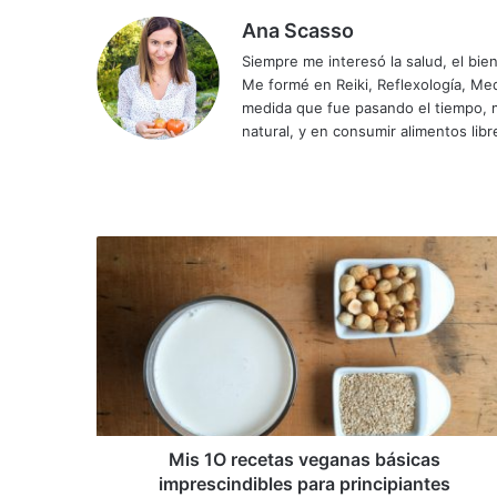
Ana Scasso
Siempre me interesó la salud, el bi
Me formé en Reiki, Reflexología, Medi
medida que fue pasando el tiempo, m
natural, y en consumir alimentos libr
Instagram
Sitio
Facebook
YouTube
web
Mis
1O
recetas
veganas
básicas
imprescindibles
para
principiantes
Mis 1O recetas veganas básicas
imprescindibles para principiantes