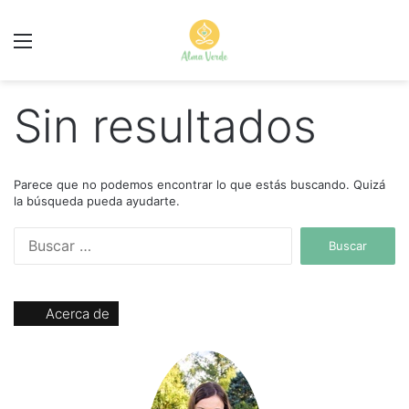
Menú
Sin resultados
Parece que no podemos encontrar lo que estás buscando. Quizá
la búsqueda pueda ayudarte.
B
u
s
c
Acerca de
a
r
: