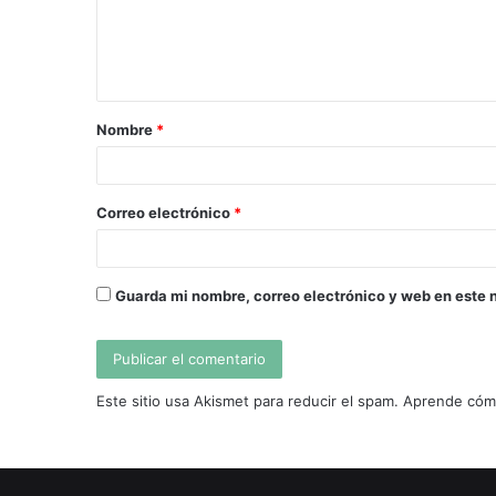
e
n
t
a
Nombre
*
r
i
o
Correo electrónico
*
*
Guarda mi nombre, correo electrónico y web en este 
Este sitio usa Akismet para reducir el spam.
Aprende cómo