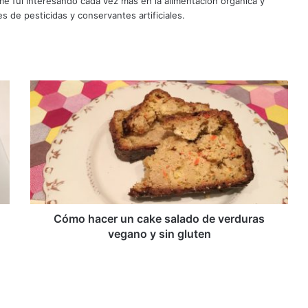
e fui interesando cada vez más en la alimentación orgánica y
es de pesticidas y conservantes artificiales.
Cómo
hacer
un
cake
salado
de
verduras
vegano
y
sin
Cómo hacer un cake salado de verduras
gluten
vegano y sin gluten