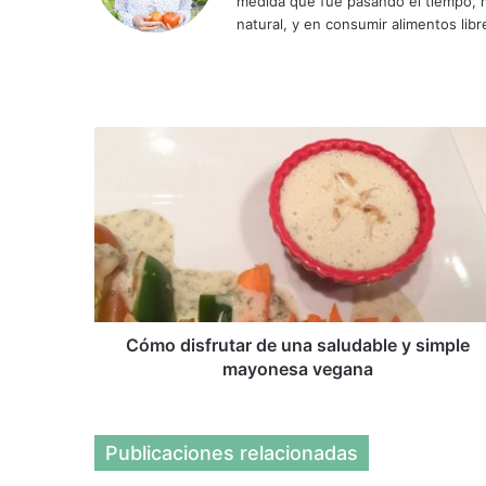
medida que fue pasando el tiempo, m
natural, y en consumir alimentos libr
Instagram
Sitio
Facebook
YouTube
web
Cómo
disfrutar
de
una
saludable
y
simple
mayonesa
vegana
Cómo disfrutar de una saludable y simple
mayonesa vegana
Publicaciones relacionadas