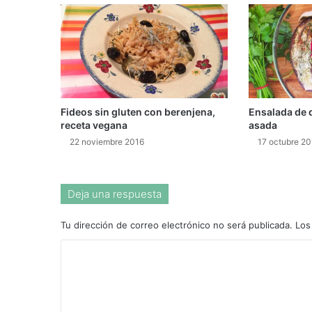
Fideos sin gluten con berenjena,
Ensalada de 
receta vegana
asada
22 noviembre 2016
17 octubre 20
Deja una respuesta
Tu dirección de correo electrónico no será publicada.
Los
C
o
m