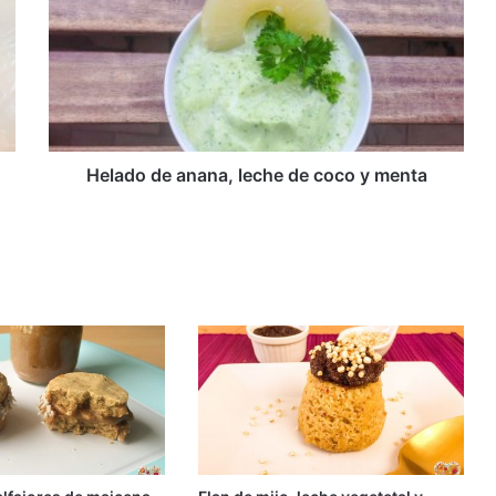
anana,
leche
de
coco
y
menta
Helado de anana, leche de coco y menta