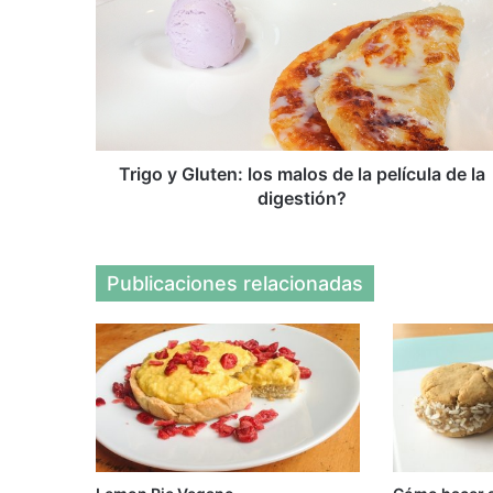
Gluten:
los
malos
de
la
película
de
la
Trigo y Gluten: los malos de la película de la
digestión?
digestión?
Publicaciones relacionadas