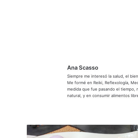
Ana Scasso
Siempre me interesó la salud, el bi
Me formé en Reiki, Reflexología, Medi
medida que fue pasando el tiempo, m
natural, y en consumir alimentos libr
Instagram
Sitio
Facebook
YouTube
web
Trigo
y