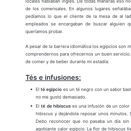
locales hablaban inglés. De todas maneras eso no
de los comensales. En algunos lugares señalába
pedíamos lo que el cliente de la mesa de al la
empleados se encargaban de buscar alguien qu
queríamos probar.
A pesar de la barrera idiomática los egipcios son 
comprendernos para ofrecernos un buen servicio. A
de comer y de beber durante mi estadía:
Tés e infusiones:
El
té egipcio
es un té negro con un sabor bas
no me gustó demasiado.
El
té de hibiscus
es una infusión de un color 
hibiscus y dejándola reposar unos minutos. S
Debo reconocer que no pasaba un día sin t
agobiante calor egipcio. La flor de hibiscus 