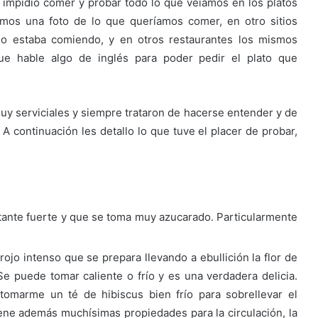
 impidió comer y probar todo lo que veíamos en los platos
mos una foto de lo que queríamos comer, en otro sitios
do estaba comiendo, y en otros restaurantes los mismos
e hable algo de inglés para poder pedir el plato que
muy serviciales y siempre trataron de hacerse entender y de
 continuación les detallo lo que tuve el placer de probar,
tante fuerte y que se toma muy azucarado. Particularmente
rojo intenso que se prepara llevando a ebullición la flor de
e puede tomar caliente o frío y es una verdadera delicia.
omarme un té de hibiscus bien frío para sobrellevar el
tiene además muchísimas propiedades para la circulación, la